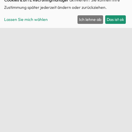
Zustimmung später jederzeit ändern oder zurückziehen.
Lassen Sie mich wählen
Ich lehne ab
Das ist ok
SOLESY®
kombiniert einzigartig
Photovoltaik, Solarthermie und
Windkraft.